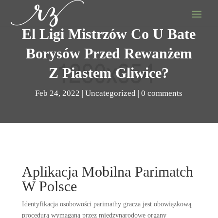
El Ligi Mistrzów Co U Bate
Borysów Przed Rewanżem
Z Piastem Gliwice?
Feb 24, 2022
Uncategorized
0 comments
Aplikacja Mobilna Parimatch
W Polsce
Identyfikacja osobowości parimathy gracza jest obowiązkową
procedurą wymaganą przez międzynarodowe organy