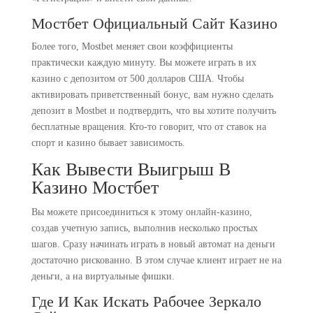
Мостбет Официальный Сайт Казино
Более того, Mostbet меняет свои коэффициенты
практически каждую минуту. Вы можете играть в их
казино с депозитом от 500 долларов США. Чтобы
активировать приветственный бонус, вам нужно сделать
депозит в Mostbet и подтвердить, что вы хотите получить
бесплатные вращения. Кто-то говорит, что от ставок на
спорт и казино бывает зависимость.
Как Вывести Выигрыш В
Казино Мостбет
Вы можете присоединиться к этому онлайн-казино,
создав учетную запись, выполнив несколько простых
шагов. Сразу начинать играть в новый автомат на деньги
достаточно рискованно. В этом случае клиент играет не на
деньги, а на виртуальные фишки.
Где И Как Искать Рабочее Зеркало