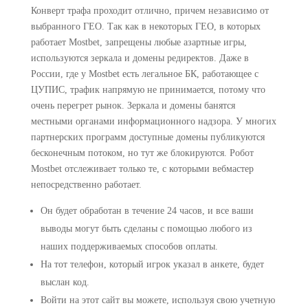
Конверт трафа проходит отлично, причем независимо от
выбранного ГЕО. Так как в некоторых ГЕО, в которых
работает Mostbet, запрещены любые азартные игры,
используются зеркала и домены редиректов. Даже в
России, где у Mostbet есть легальное БК, работающее с
ЦУПИС, трафик напрямую не принимается, потому что
очень перегрет рынок. Зеркала и домены банятся
местными органами информационного надзора. У многих
партнерских программ доступные домены публикуются
бесконечным потоком, но тут же блокируются. Робот
Mostbet отслеживает только те, с которыми вебмастер
непосредственно работает.
Он будет обработан в течение 24 часов, и все ваши
выводы могут быть сделаны с помощью любого из
наших поддерживаемых способов оплаты.
На тот телефон, который игрок указал в анкете, будет
выслан код.
Войти на этот сайт вы можете, используя свою учетную