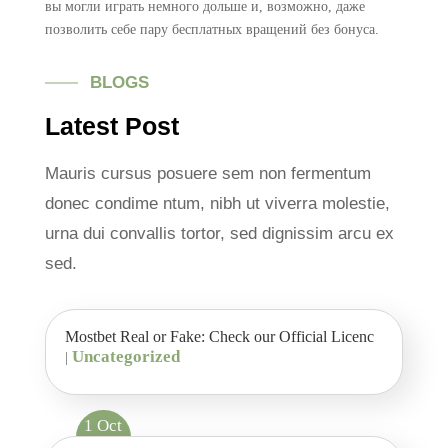
вы могли играть немного дольше и, возможно, даже
позволить себе пару бесплатных вращений без бонуса.
BLOGS
Latest Post
Mauris cursus posuere sem non fermentum
donec condime ntum, nibh ut viverra molestie,
urna dui convallis tortor, sed dignissim arcu ex
sed.
Mostbet Real or Fake: Check our Official Licenc
Uncategorized
|
1 Oct