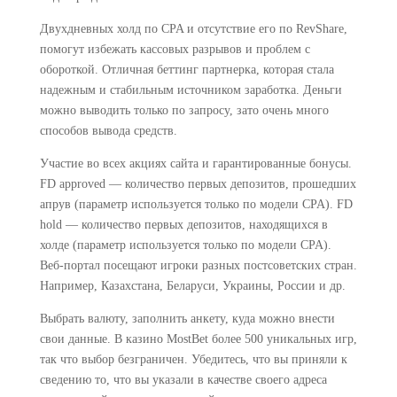
Двухдневных холд по CPA и отсутствие его по RevShare,
помогут избежать кассовых разрывов и проблем с
обороткой. Отличная беттинг партнерка, которая стала
надежным и стабильным источником заработка. Деньги
можно выводить только по запросу, зато очень много
способов вывода средств.
Участие во всех акциях сайта и гарантированные бонусы.
FD approved — количество первых депозитов, прошедших
апрув (параметр используется только по модели CPA). FD
hold — количество первых депозитов, находящихся в
холде (параметр используется только по модели CPA).
Веб-портал посещают игроки разных постсоветских стран.
Например, Казахстана, Беларуси, Украины, России и др.
Выбрать валюту, заполнить анкету, куда можно внести
свои данные. В казино MostBet более 500 уникальных игр,
так что выбор безграничен. Убедитесь, что вы приняли к
сведению то, что вы указали в качестве своего адреса