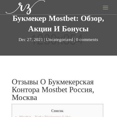
Букмекер Mostbet: Обзор,
Акции И Бонусы
Dec 27, 2021
Uncategorized
0 comments
Отзывы О Букмекерская
Контора Mostbet Россия,
Москва
Список