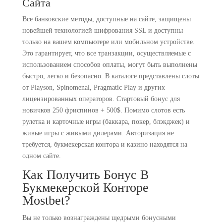
Сайта
Все банковские методы, доступные на сайте, защищены
новейшей технологией шифрования SSL и доступны
только на вашем компьютере или мобильном устройстве.
Это гарантирует, что все транзакции, осуществляемые с
использованием способов оплаты, могут быть выполнены
быстро, легко и безопасно. В каталоге представлены слоты
от Playson, Spinomenal, Pragmatic Play и других
лицензированных операторов. Стартовый бонус для
новичков 250 фриспинов + 500$. Помимо слотов есть
рулетка и карточные игры (баккара, покер, блэкджек) и
живые игры с живыми дилерами. Авторизация не
требуется, букмекерская контора и казино находятся на
одном сайте.
Как Получить Бонус В
Букмекерской Конторе
Mostbet?
Вы не только вознаграждены щедрыми бонусными