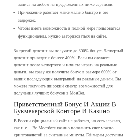
запись на любом из предложенных ниже сервисов.
Приложение работает максимально быстро и без
задержек.
Чтобы иметь возможность в полной мере пользоваться
функционалом, нужно авторизоваться на сайте.
За третий депозит вы получите до 300% бонуса.Четвертый
депозит приведет к бонусу 400%. Если вы сделаете
депозит после четвертого и начнете играть на реальные
деньги, вы сразу же получите бонус в размере 600% от
ваших последующих выигрышей на реальные деньги. Вы
можете получить широкий спектр возможностей для
получения лучших бонусов в MostBet.
Приветственный Бонус И Акции В
Букмекерской Конторе И Казино
В России официальный сайт не работает, но есть зеркало,
как и у… Во Мостбете казино пополнить счет можно
криптовалютой за считанные минуты. Геймерам доступны