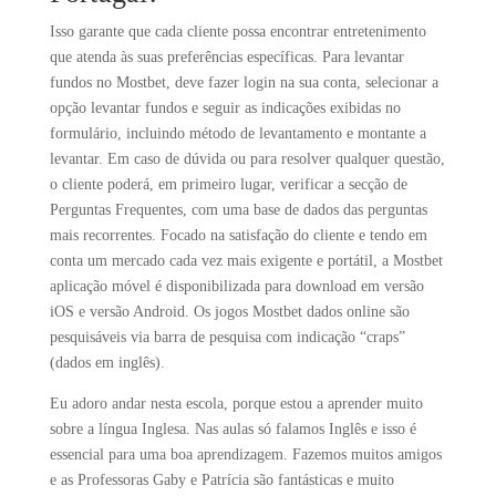
Isso garante que cada cliente possa encontrar entretenimento
que atenda às suas preferências específicas. Para levantar
fundos no Mostbet, deve fazer login na sua conta, selecionar a
opção levantar fundos e seguir as indicações exibidas no
formulário, incluindo método de levantamento e montante a
levantar. Em caso de dúvida ou para resolver qualquer questão,
o cliente poderá, em primeiro lugar, verificar a secção de
Perguntas Frequentes, com uma base de dados das perguntas
mais recorrentes. Focado na satisfação do cliente e tendo em
conta um mercado cada vez mais exigente e portátil, a Mostbet
aplicação móvel é disponibilizada para download em versão
iOS e versão Android. Os jogos Mostbet dados online são
pesquisáveis via barra de pesquisa com indicação “craps”
(dados em inglês).
Eu adoro andar nesta escola, porque estou a aprender muito
sobre a língua Inglesa. Nas aulas só falamos Inglês e isso é
essencial para uma boa aprendizagem. Fazemos muitos amigos
e as Professoras Gaby e Patrícia são fantásticas e muito