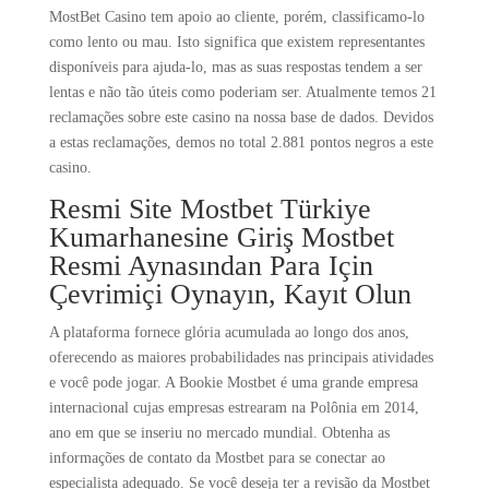
MostBet Casino tem apoio ao cliente, porém, classificamo-lo
como lento ou mau. Isto significa que existem representantes
disponíveis para ajuda-lo, mas as suas respostas tendem a ser
lentas e não tão úteis como poderiam ser. Atualmente temos 21
reclamações sobre este casino na nossa base de dados. Devidos
a estas reclamações, demos no total 2.881 pontos negros a este
casino.
Resmi Site Mostbet Türkiye
Kumarhanesine Giriş Mostbet
Resmi Aynasından Para Için
Çevrimiçi Oynayın, Kayıt Olun
A plataforma fornece glória acumulada ao longo dos anos,
oferecendo as maiores probabilidades nas principais atividades
e você pode jogar. A Bookie Mostbet é uma grande empresa
internacional cujas empresas estrearam na Polônia em 2014,
ano em que se inseriu no mercado mundial. Obtenha as
informações de contato da Mostbet para se conectar ao
especialista adequado. Se você deseja ter a revisão da Mostbet