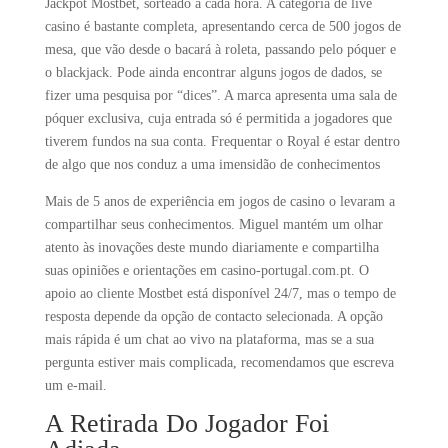
Jackpot Mostbet, sorteado a cada hora. A categoria de live
casino é bastante completa, apresentando cerca de 500 jogos de
mesa, que vão desde o bacará à roleta, passando pelo póquer e
o blackjack. Pode ainda encontrar alguns jogos de dados, se
fizer uma pesquisa por “dices”. A marca apresenta uma sala de
póquer exclusiva, cuja entrada só é permitida a jogadores que
tiverem fundos na sua conta. Frequentar o Royal é estar dentro
de algo que nos conduz a uma imensidão de conhecimentos
Mais de 5 anos de experiência em jogos de casino o levaram a
compartilhar seus conhecimentos. Miguel mantém um olhar
atento às inovações deste mundo diariamente e compartilha
suas opiniões e orientações em casino-portugal.com.pt. O
apoio ao cliente Mostbet está disponível 24/7, mas o tempo de
resposta depende da opção de contacto selecionada. A opção
mais rápida é um chat ao vivo na plataforma, mas se a sua
pergunta estiver mais complicada, recomendamos que escreva
um e-mail.
A Retirada Do Jogador Foi