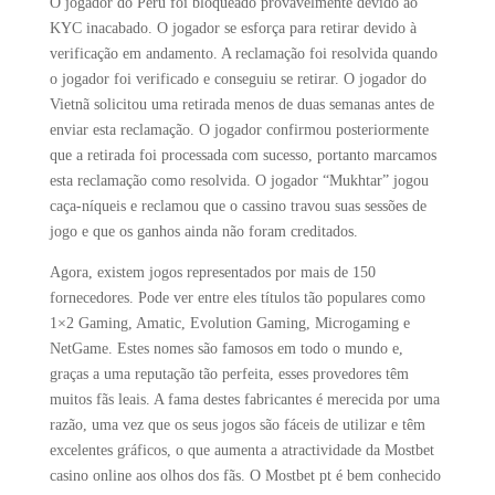
O jogador do Peru foi bloqueado provavelmente devido ao
KYC inacabado. O jogador se esforça para retirar devido à
verificação em andamento. A reclamação foi resolvida quando
o jogador foi verificado e conseguiu se retirar. O jogador do
Vietnã solicitou uma retirada menos de duas semanas antes de
enviar esta reclamação. O jogador confirmou posteriormente
que a retirada foi processada com sucesso, portanto marcamos
esta reclamação como resolvida. O jogador “Mukhtar” jogou
caça-níqueis e reclamou que o cassino travou suas sessões de
jogo e que os ganhos ainda não foram creditados.
Agora, existem jogos representados por mais de 150
fornecedores. Pode ver entre eles títulos tão populares como
1×2 Gaming, Amatic, Evolution Gaming, Microgaming e
NetGame. Estes nomes são famosos em todo o mundo e,
graças a uma reputação tão perfeita, esses provedores têm
muitos fãs leais. A fama destes fabricantes é merecida por uma
razão, uma vez que os seus jogos são fáceis de utilizar e têm
excelentes gráficos, o que aumenta a atractividade da Mostbet
casino online aos olhos dos fãs. O Mostbet pt é bem conhecido