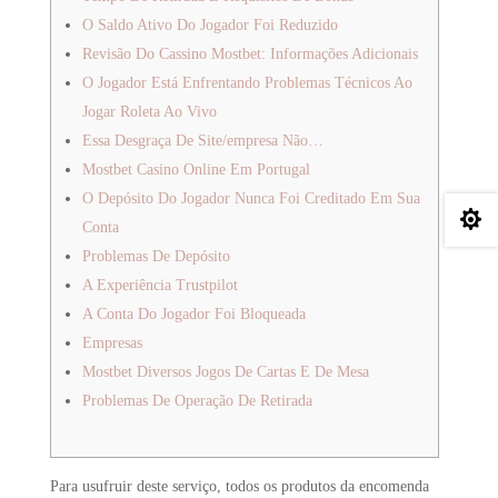
O Saldo Ativo Do Jogador Foi Reduzido
Revisão Do Cassino Mostbet: Informações Adicionais
O Jogador Está Enfrentando Problemas Técnicos Ao
Jogar Roleta Ao Vivo
Essa Desgraça De Site/empresa Não…
Mostbet Casino Online Em Portugal
O Depósito Do Jogador Nunca Foi Creditado Em Sua

Conta
Problemas De Depósito
A Experiência Trustpilot
A Conta Do Jogador Foi Bloqueada
Empresas
Mostbet Diversos Jogos De Cartas E De Mesa
Problemas De Operação De Retirada
Para usufruir deste serviço, todos os produtos da encomenda