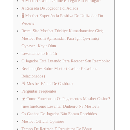
A Mostbet Casino Online É Legal Em Portugal?
A Retirada Do Jogador Foi Adiada
🖥️ Mostbet Experiência Positiva Do Utilizador Do
Website
Resmi Site Mostbet Türkiye Kumarhanesine Giriş
Mostbet Resmi Aynasından Para Için Çevrimiçi
Oynayın, Kayıt Olun
Levantamento Em 1h
O Jogador Está Lutando Para Receber Seu Reembolso
Reclamações Sobre Mostbet Casino E Casinos
Relacionados (
🎁 Mostbet Bónus De Cashback
Perguntas Frequentes
💰 Como Funcionam Os Pagamentos Mostbet Casino?
[newline]como Levantar Dinheiro Na Mostbet?
Os Ganhos Do Jogador Não Foram Recebidos
Mostbet Official Opiniões
Tempo De Retirada E Requisitos De Bônus