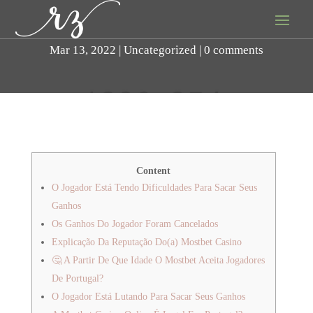
Mar 13, 2022
Uncategorized
0 comments
Content
O Jogador Está Tendo Dificuldades Para Sacar Seus
Ganhos
Os Ganhos Do Jogador Foram Cancelados
Explicação Da Reputação Do(a) Mostbet Casino
🤔 A Partir De Que Idade O Mostbet Aceita Jogadores
De Portugal?
O Jogador Está Lutando Para Sacar Seus Ganhos