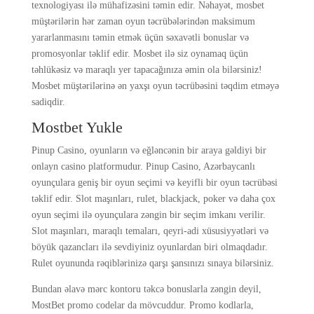
texnologiyası ilə mühafizəsini təmin edir. Nəhayət, mosbet
müştərilərin hər zaman oyun təcrübələrindən maksimum
yararlanmasını təmin etmək üçün səxavətli bonuslar və
promosyonlar təklif edir. Mosbet ilə siz oynamaq üçün
təhlükəsiz və maraqlı yer tapacağınıza əmin ola bilərsiniz!
Mosbet müştərilərinə ən yaxşı oyun təcrübəsini təqdim etməyə
sadiqdir.
Mostbet Yukle
Pinup Casino, oyunların və eğləncənin bir araya gəldiyi bir
onlayn casino platformudur. Pinup Casino, Azərbaycanlı
oyunçulara geniş bir oyun seçimi və keyifli bir oyun təcrübəsi
təklif edir. Slot maşınları, rulet, blackjack, poker və daha çox
oyun seçimi ilə oyunçulara zəngin bir seçim imkanı verilir.
Slot maşınları, maraqlı temaları, qeyri-adi xüsusiyyətləri və
böyük qazancları ilə sevdiyiniz oyunlardan biri olmaqdadır.
Rulet oyununda rəqiblərinizə qarşı şansınızı sınaya bilərsiniz.
Bundan əlavə mərc kontoru təkcə bonuslarla zəngin deyil,
MostBet promo codelar da mövcuddur. Promo kodlarla,