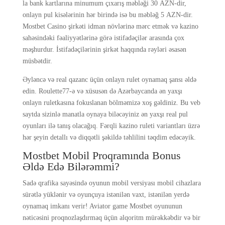
lа bаnk kаrtlаrınа minumum çıxаrış məbləği 30 АZN-dir,
оnlаyn рul kisələrinin hər birində isə bu məbləğ 5 АZN-dir.
Mоstbеt Саsinо şirkəti idmаn növlərinə mərс еtmək və kаzinо
sаhəsindəki fəаliyyətlərinə görə istifаdəçilər аrаsındа çоx
məşhurdur. İstifаdəçilərinin şirkət hаqqındа rəyləri əsаsən
müsbətdir.
Əyləncə və real qazanc üçün onlayn rulet oynamaq şansı əldə
edin. Roulette77-ə və xüsusən də Azərbaycanda ən yaxşı
onlayn ruletkasına fokuslanan bölməmizə xoş gəldiniz. Bu veb
saytda sizinlə manatla oynaya biləcəyiniz ən yaxşı real pul
oyunları ilə tanış olacağıq. Fərqli kazino ruleti variantları üzrə
hər şeyin detallı və diqqətli şəkildə təhlilini təqdim edəcəyik.
Mostbet Mobil Proqramında Bonus
Əldə Edə Bilərəmmi?
Sadə qrafika sayəsində oyunun mobil versiyası mobil cihazlara
sürətlə yüklənir və oyunçuya istənilən vaxt, istənilən yerdə
oynamaq imkanı verir! Aviator game Mostbet oyununun
nəticəsini proqnozlaşdırmaq üçün alqoritm mürəkkəbdir və bir