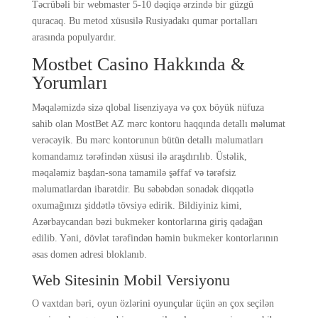
Təcrübəli bir webmaster 5-10 dəqiqə ərzində bir güzgü
quracaq. Bu metod xüsusilə Rusiyadakı qumar portalları
arasında populyardır.
Mostbet Casino Hakkında &
Yorumları
Məqaləmizdə sizə qlobal lisenziyaya və çox böyük nüfuza
sahib olan MostBet AZ mərc kontoru haqqında detallı məlumat
verəcəyik. Bu mərc kontorunun bütün detallı məlumatları
komandamız tərəfindən xüsusi ilə araşdırılıb. Üstəlik,
məqaləmiz başdan-sona tamamilə şəffaf və tərəfsiz
məlumatlardan ibarətdir. Bu səbəbdən sonadək diqqətlə
oxumağınızı şiddətlə tövsiyə edirik. Bildiyiniz kimi,
Azərbaycandan bəzi bukmeker kontorlarına giriş qadağan
edilib. Yəni, dövlət tərəfindən həmin bukmeker kontorlarının
əsas domen adresi bloklanıb.
Web Sitesinin Mobil Versiyonu
O vaxtdan bəri, oyun özlərini oyunçular üçün ən çox seçilən