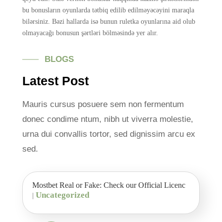
bu bonusların oyunlarda tətbiq edilib edilməyəcəyini maraqla
bilərsiniz. Bəzi hallarda isə bunun ruletka oyunlarına aid olub
olmayacağı bonusun şərtləri bölməsində yer alır.
BLOGS
Latest Post
Mauris cursus posuere sem non fermentum
donec condime ntum, nibh ut viverra molestie,
urna dui convallis tortor, sed dignissim arcu ex
sed.
Mostbet Real or Fake: Check our Official Licenc
Uncategorized
|