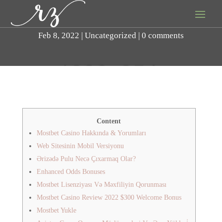
Feb 8, 2022
Uncategorized
0 comments
Content
Mostbet Casino Hakkında & Yorumları
Web Sitesinin Mobil Versiyonu
Ərizədə Pulu Necə Çıxarmaq Olar?
Enhanced Odds Bonuses
Mostbet Lisenziyası Və Məxfiliyin Qorunması
Mostbet Casino Review 2022 $300 Welcome Bonus
Mostbet Yukle