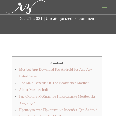
Dec 21, 2021
Uncategorized
0 comments
Content
Mostbet App Download For Android Ios And Apk
Latest Variant
The Main Benefits Of The Bookmaker Mostbet
About Mostbet India
Где Скачать Мобильное Приложение Mostbet На
Андроид?
Преимущества Приложения Мостбет Для Android