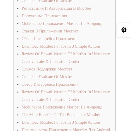
Complete Evaluate Of Mostbet
Регистрация И Авторизация В Мостбет
Популярные Приложения
Мобильное Приложение Mostbet На Андроид

Ставки В Приложении Мостбет
Обзор Интерфейса Приложения
Download Mostbet For Ios In 3 Simple Actions
Review Of Hawaii Website Of Mostbet In Uzbekistan
Creative Labs & Incubation Center
Служба Поддержки Мостбет
Complete Evaluate Of Mostbet
Обзор Интерфейса Приложения
Review Of Hawaii Website Of Mostbet In Uzbekistan
Creative Labs & Incubation Center
Мобильное Приложение Mostbet На Андроид
The Main Benefits Of The Bookmaker Mostbet
Download Mostbet For Ios In 3 Simple Actions
Преимущества Приложения Мостбет Для Android