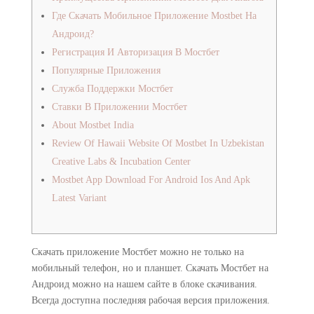
Где Скачать Мобильное Приложение Mostbet На
Андроид?
Регистрация И Авторизация В Мостбет
Популярные Приложения
Служба Поддержки Мостбет
Ставки В Приложении Мостбет
About Mostbet India
Review Of Hawaii Website Of Mostbet In Uzbekistan
Creative Labs & Incubation Center
Mostbet App Download For Android Ios And Apk
Latest Variant
Скачать приложение Мостбет можно не только на
мобильный телефон, но и планшет. Скачать Мостбет на
Андроид можно на нашем сайте в блоке скачивания.
Всегда доступна последняя рабочая версия приложения.