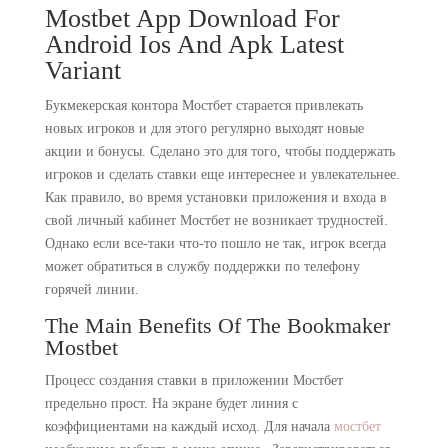
Mostbet App Download For
Android Ios And Apk Latest
Variant
Букмекерская контора Мостбет старается привлекать
новых игроков и для этого регулярно выходят новые
акции и бонусы. Сделано это для того, чтобы поддержать
игроков и сделать ставки еще интереснее и увлекательнее.
Как правило, во время установки приложения и входа в
свой личный кабинет Мостбет не возникает трудностей.
Однако если все-таки что-то пошло не так, игрок всегда
может обратиться в службу поддержки по телефону
горячей линии.
The Main Benefits Of The Bookmaker
Mostbet
Процесс создания ставки в приложении Мостбет
предельно прост. На экране будет линия с
коэффициентами на каждый исход. Для начала
мостбет