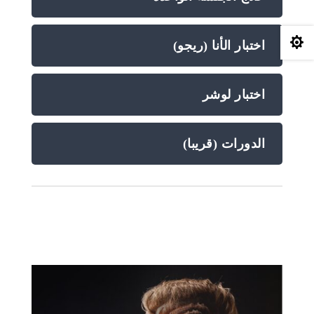

اختبار الأنا (ريجو)
اختبار لوشر
الدورات (قريبا)