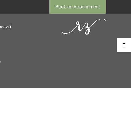
Book an Appointment
AlZehrawi

ح